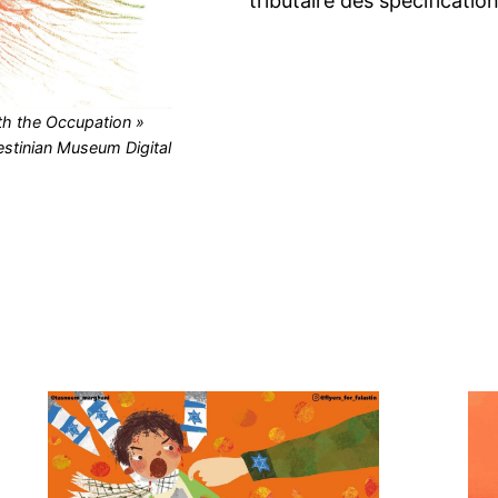
tributaire des spécificatio
th the Occupation »
lestinian Museum Digital