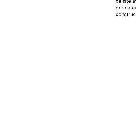
ce site a
ordinate
construc